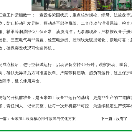
三查工作需细致**：一查设备紧固状态，重点核对螺栓、螺母、法兰盘等
位，防止松动引发异响、振动甚至部件脱落。二查传动与润滑系统，检查
箱、轴承等润滑部位油位正常、油质清洁，无渗漏现象，严格按设备手册
磨损。三查电气与**装置，检查电源线、控制线无破损老化，接地可靠；
效，确保突发状况可快速停机 。
完成点检后，进行空载试运行：启动设备空转3-5分钟，观察振动、噪音
响，确认无异常后方可准备投料。严禁带料启动、超负荷运行，这是保护
故障率，延长使用寿命。
规范的开机前准备，是玉米加工设备**运行的基础，更是**生产的**道
账，责任到人、记录完整，让每一次开机都**可控，为连续稳定生产筑牢
一篇：
玉米加工设备核心部件故障与优化方案
下一篇：没有了