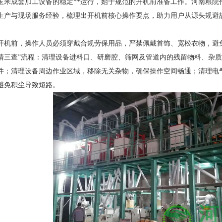
玉米成套加工设备的稳定**运行，始于规范的开机前准备工作。河南粮院
生产与现场服务经验，梳理出开机前核心操作要点，助力用户从源头规避故
开机前，操作人员必须穿戴合规劳保用品，严禁佩戴首饰、宽松衣物，避免
清三查”流程：清理设备进料口、研磨腔、筛网及管道内的残留物料、杂
件；清理设备周边作业区域，移除无关杂物，确保操作空间畅通；清理电
避免积尘导致短路。