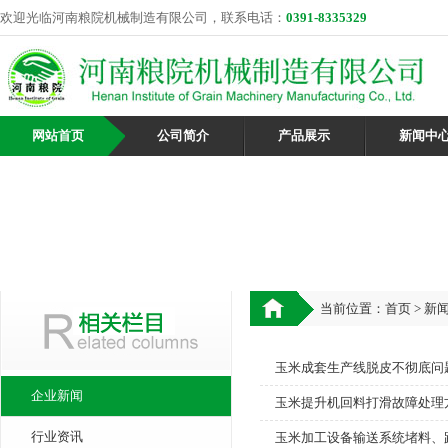
欢迎光临河南粮院机械制造有限公司，联系电话：
0391-8335329
网站首页
公司简介
产品展示
新闻中
当前位置：
首页
>
新
玉米成套生产线脱皮不彻底问
企业新闻
玉米提升机回料打滑故障处理
行业资讯
玉米加工设备输送系统堵料、