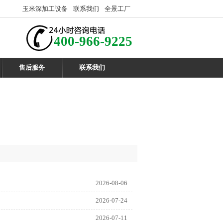
玉米深加工设备
联系我们
全景工厂
400-966-9225
售后服务
联系我们
2026-08-06
2026-07-24
2026-07-11