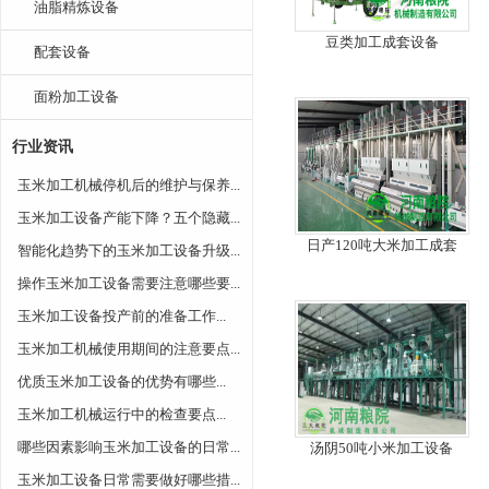
油脂精炼设备
豆类加工成套设备
配套设备
面粉加工设备
行业资讯
玉米加工机械停机后的维护与保养...
玉米加工设备产能下降？五个隐藏...
日产120吨大米加工成套
智能化趋势下的玉米加工设备升级...
操作玉米加工设备需要注意哪些要...
玉米加工设备投产前的准备工作...
玉米加工机械使用期间的注意要点...
优质玉米加工设备的优势有哪些...
玉米加工机械运行中的检查要点...
哪些因素影响玉米加工设备的日常...
汤阴50吨小米加工设备
玉米加工设备日常需要做好哪些措...