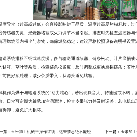
温度异常（过高或过低）会直接影响烘干品质，温度过高易烤糊籽粒，过
度传感器失灵、燃烧器堵塞或火力调节不当引起。排查时先检查温控器与
清理燃烧器内积尘与杂物，确保燃烧稳定；建议严格按照设备说明书设置
输送系统排粮不畅或速度慢，多与输送通道堵塞、链条松动、叶片磨损或
的秸秆、草叶等杂质，检查链条松紧度，及时调整或更换磨损链条；若叶
工前做好预处理，减少杂质带入，从源头避免堵塞。
风机作为烘干与输送系统的“动力核心”，若出现噪音大、转速慢或不转，
致。日常可定期为轴承加注润滑油，检查皮带张力并及时调整；若电机出
自拆卸，避免扩大损坏。
一篇：
玉米加工机械**操作红线，这些禁忌绝不能碰
下一篇：
玉米加工